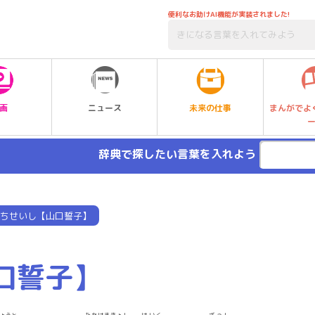
便利なお助けAI機能が実装されました!
未来の仕事
画
ニュース
まんがでよ
辞典で探したい言葉を入れよう
ちせいし【山口誓子】
口誓子】