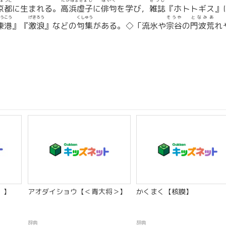
ょうと
たかはまきょし
はいく
ざっし
京都
に生まれる。
高浜虚子
に
俳句
を学び，
雑誌
『ホトトギス』
うこう
げきろう
くしゅう
そうや
となみあ
凍港
』『
激浪
』などの
句集
がある。◇「流氷や
宗谷
の
門波荒
れ
）】
アオダイショウ【＜青大将＞】
かくまく【核膜】
辞典
辞典