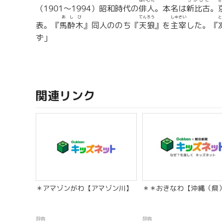
はいじん
ちかひこ
き
（1901〜1994）昭和時代の
俳人
。本名は
新比古
。
あしび
てんろう
しゅさい
と
表。『
馬酔木
』同人ののち『
天狼
』を
主宰
した。『
ず」
関連リンク
＊アマゾンがわ【アマゾン川】
＊＊おきなわ【沖縄（県
辞典
辞典