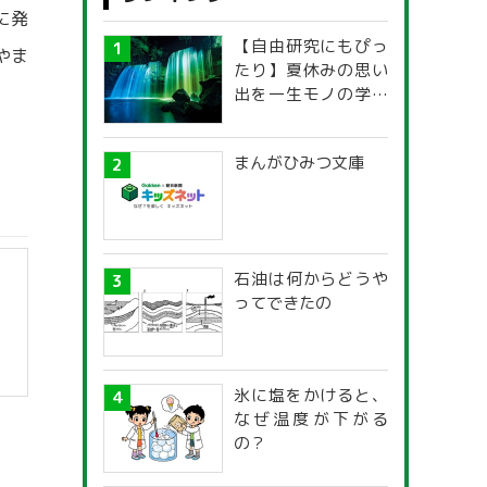
に発
【自由研究にもぴっ
やま
たり】夏休みの思い
出を一生モノの学び
に！「光の不思議」
探究ガイド
まんがひみつ文庫
石油は何からどうや
ってできたの
氷に塩をかけると、
なぜ温度が下がる
の？