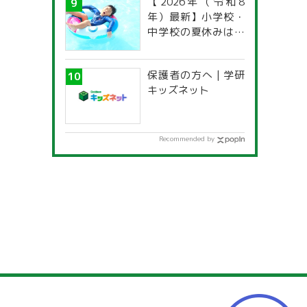
【2026年（令和8
年）最新】小学校・
中学校の夏休みはい
つからいつまで？ 都
道府県別「夏季休暇
保護者の方へ | 学研
一覧」
キッズネット
Recommended by