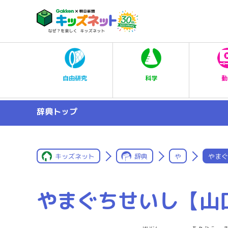
科学
自由研究
動
辞典トップ
キッズネット
辞典
や
やまぐ
やまぐちせいし【山