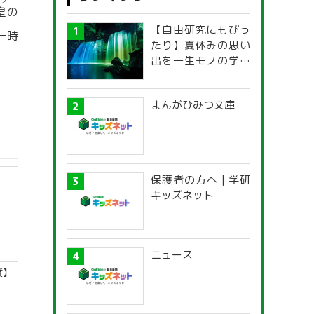
のう
皇
の
【自由研究にもぴっ
一時
たり】夏休みの思い
出を一生モノの学び
に！「光の不思議」
探究ガイド
まんがひみつ文庫
保護者の方へ | 学研
キッズネット
ニュース
質】