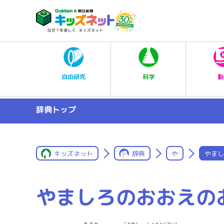
科学
自由研究
動
辞典トップ
キッズネット
辞典
や
やまし
やましろのおおえの