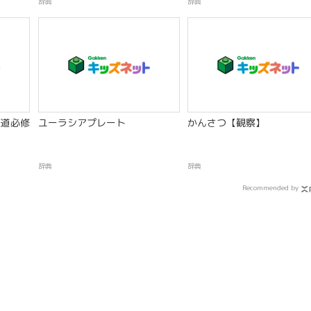
辞典
辞典
道必修
ユーラシアプレート
かんさつ【観察】
辞典
辞典
Recommended by