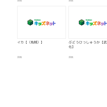
辞典
辞典
イカ【〈烏賊〉】
ぶどうひっしゅうか【武
化】
辞典
辞典