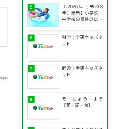
【2026年（令和8
年）最新】小学校・
中学校の夏休みはい
つからいつまで？ 都
道府県別「夏季休暇
科学 | 学研キッズネ
一覧」
ット
辞典 | 学研キッズネ
ット
そ・ちょう・よう
【租・調・庸】