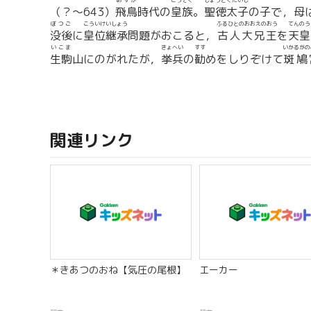
あすか
こうぞく
しょうとくたいし
（？〜643）
飛鳥
時代の
皇族
。
聖徳太子
の子で，母
ぼつご
こういけいしょう
ふるひとのおおえのおう
てんのう
没後
に
皇位継承
問題がおこると，
古人大兄王
を
天皇
いこま
きょへい
すす
いかるがの
生駒
山にのがれたが，
挙兵
の
勧
めをしりぞけて
斑鳩
関連リンク
＊きあつのおね【気圧の尾根】
エーカー