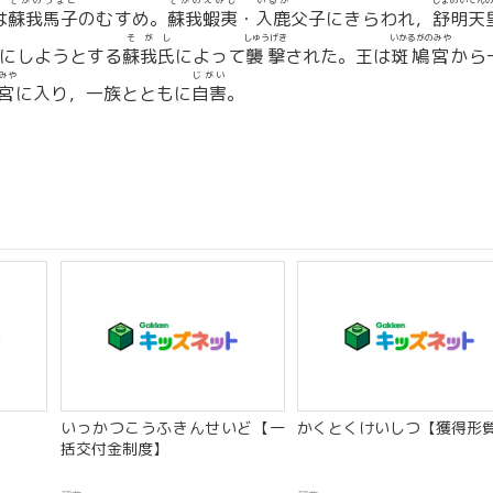
そがのうまこ
そがのえみし
いるか
じょめいてん
は
蘇我馬子
のむすめ。
蘇我蝦夷
・
入鹿
父子にきらわれ，
舒明天
そがし
しゅうげき
いかるがのみや
にしようとする
蘇我氏
によって
襲撃
された。王は
斑鳩宮
から
みや
じがい
宮
に入り，一族とともに
自害
。
いっかつこうふきんせいど【一
かくとくけいしつ【獲得形
括交付金制度】