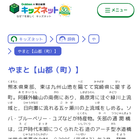
キッズネット
辞典
や
やまと【山都（町）】
やまと【山都（町）】
くまもと
へだ
みやざき
せっ
熊本
県東部，東は九州山地を
隔
てて
宮崎
県に
接
する
あそがいりん
がわ
しまばらわん
みどり
町。
阿蘇外輪
山の南
側
にあり，
島原湾
に注ぐ
緑
川上流
いき
ひゅうがなだ
ごかせ
いき
域
と，
日向灘
に流れる
五ヶ瀬
川の上流
域
をしめる。ソ
とくさん
やべ
つうじゅんきょう
バ・ブルーベリー・ユズなどが
特産
物。
矢部
の
通潤橋
えど
まっき
いしづくり
がた
は，
江戸
時代
末期
につくられた
石造
のアーチ
型
水道橋
じゅうようぶんかざい
へいせい
そよう