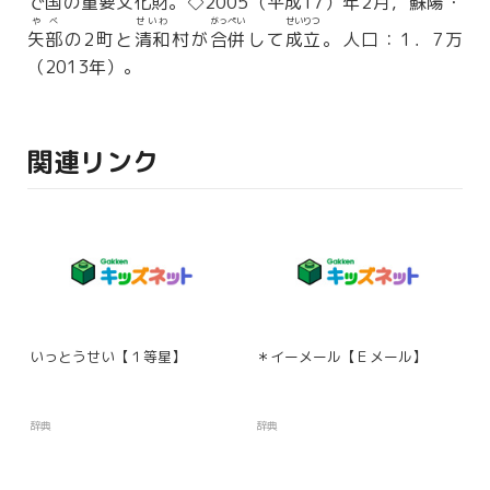
で国の
重要文化財
。◇2005（
平成
17）年2月，
蘇陽
・
やべ
せいわ
がっぺい
せいりつ
矢部
の2町と
清和
村が
合併
して
成立
。人口：1．7万
（2013年）。
関連リンク
いっとうせい【１等星】
＊イーメール【Ｅメール】
辞典
辞典