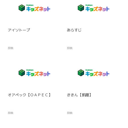
アイソトープ
あらすじ
辞典
辞典
オアペック【ＯＡＰＥＣ】
ききん【飢饉】
辞典
辞典