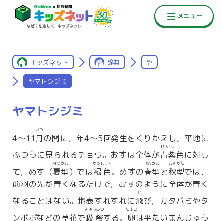
キッズネット
辞典
や
ヤマトシジミ
ヤマトシジミ
がつ
4〜11
月
の間に，年4〜5回発生をくりかえし，平地に
せいし
ふつうに見られるチョウ。おすは全体が
青紫
色に対し
なつがた
かっしょく
はるがた
あきがた
て，めす（
夏型
）では
褐色
。めすの
春型
と
秋型
では，
前羽の先が青くなるだけで，おすのように全体が青く
と
なることはない。地表すれすれに
飛
び，カタバミやタ
きゅうみつ
たまご
ンポポなどの草花で
吸蜜
する。
卵
は平たいまんじゅう