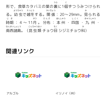
うら
こ
形で，食草カタバミの葉の
裏
に1
個
ずつうみつけられ
ようちゅう
えっとう
かいちょう
み
る。
幼虫
で
越冬
する。
開張
：20〜29mm。
見
られる
じき
がつ
ぶんぷ
ほんしゅう
しこく
きゅうしゅう
時期
：4〜11
月
。
分布
：
本州
・
四国
・
九州
・
なんせいしょとう
こんちゅうるい
もく
か
南西諸島
。（
昆虫類
チョウ
目
シジミチョウ
科
）
関連リンク
アルゴル
イリノイ（州）