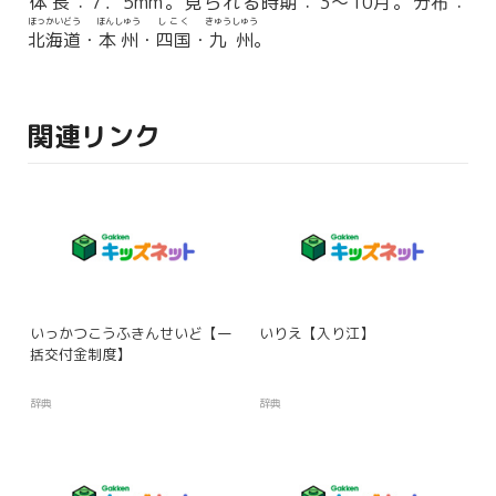
体長
：7．5mm。
見
られる
時期
：3〜10
月
。
分布
：
ほっかいどう
ほんしゅう
しこく
きゅうしゅう
北海道
・
本州
・
四国
・
九州
。
関連リンク
いっかつこうふきんせいど【一
いりえ【入り江】
括交付金制度】
辞典
辞典