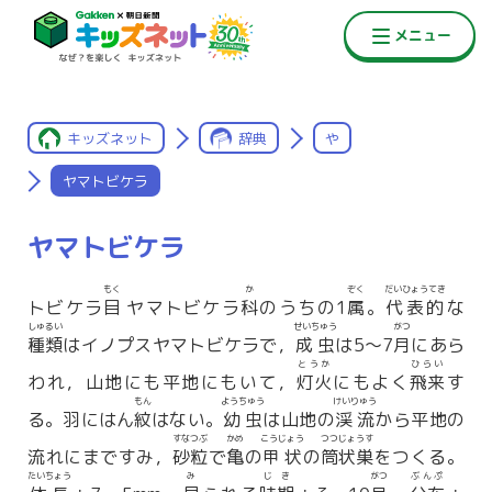
キッズネット
辞典
や
ヤマトビケラ
ヤマトビケラ
もく
か
ぞく
だいひょうてき
トビケラ
目
ヤマトビケラ
科
のうちの1
属
。
代表的
な
しゅるい
せいちゅう
がつ
種類
はイノプスヤマトビケラで，
成虫
は5〜7
月
にあら
とうか
ひらい
われ，山地にも平地にもいて，
灯火
にもよく
飛来
す
もん
ようちゅう
けいりゅう
る。羽にはん
紋
はない。
幼虫
は山地の
渓流
から平地の
すなつぶ
かめ
こうじょう
つつじょうす
流れにまですみ，
砂粒
で
亀
の
甲状
の
筒状巣
をつくる。
たいちょう
み
じき
がつ
ぶんぷ