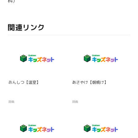
科
）
関連リンク
おんしつ【温室】
あさやけ【朝焼け】
辞典
辞典