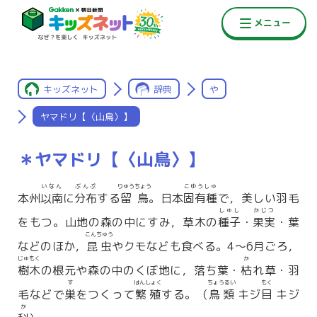
キッズネット
辞典
や
ヤマドリ【〈山鳥〉】
＊ヤマドリ【〈山鳥〉】
いなん
ぶんぷ
りゅうちょう
こゆうしゅ
本州
以南
に
分布
する
留鳥
。日本
固有種
で，美しい羽毛
しゅし
かじつ
をもつ。山地の森の中にすみ，草木の
種子
・
果実
・葉
こんちゅう
などのほか，
昆虫
やクモなども食べる。4〜6月ごろ，
じゅもく
か
樹木
の根元や森の中のくぼ地に，落ち葉・
枯
れ草・羽
す
はんしょく
ちょうるい
もく
毛などで
巣
をつくって
繁殖
する。（
鳥類
キジ
目
キジ
か