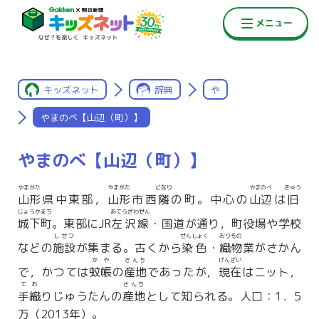
キッズネット
辞典
や
やまのべ【山辺（町）】
やまのべ【山辺（町）】
やまがた
やまがた
どなり
やまのべ
きゅう
山形
県中東部，
山形
市西
隣
の町。中心の
山辺
は
旧
じょうかまち
あてらざわせん
城下町
。東部にJR
左沢線
・国道が通り，町役場や学校
しせつ
せんしょく
おりもの
などの
施設
が集まる。古くから
染色
・
織物
業がさかん
かや
さんち
げんざい
で，かつては
蚊帳
の
産地
であったが，
現在
はニット，
てお
さんち
手織
りじゅうたんの
産地
として知られる。人口：1．5
万（2013年）。