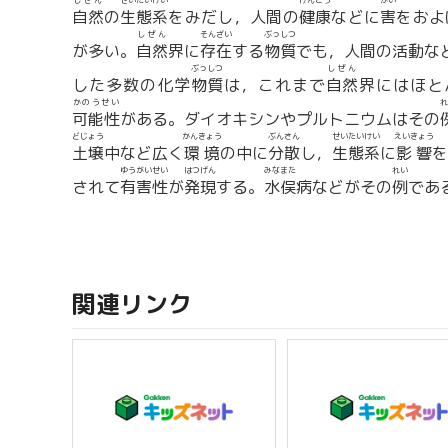
しぜん
せいたいけい
けんこう
がい
自然
の
生態系
をみだし，人間の
健康
などに
害
をおよ
しぜん
そんざい
ぶっしつ
が多い。
自然
界に
存在
する
物質
でも，人間の活動な
ぶっしつ
しぜん
した多数の化学
物質
は，これまで
自然
界にはほと
かのうせい
れ
可能性
がある。ダイオキシンやプルトニウムはその
どじょう
かんきょう
ぶんさん
せいたいけい
えいきょう
土壌
中など広く
環境
の中に
分散
し，
生態系
に
影響
ゆうがいせい
はつげん
みなまた
れい
されて
有害性
が
発現
する。
水俣
病などがその
例
であ
関連リンク