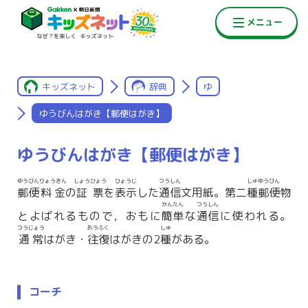
キッズネット
辞典
ゆ
ゆうびんはがき【郵便はがき】
ゆうびんはがき【郵便はがき】
ゆうびん
りょうきん
しょうひょう
ひょうじ
つうしん
しゅゆうびん
郵便
料金
の
証票
を
表示
した
通信
文用紙。第二
種郵便
物
かんたん
つうしん
とよばれるもので，おもに
簡単
な
通信
に使われる。
つうじょう
おうふく
しゅ
通常
はがき・
往復
はがきの2
種
がある。
コーチ