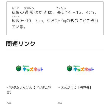
しせい
つうじょう
ちょうへん
私製
の
通常
はがきは，
長辺
14〜15．4cm，
たんぺん
短辺
9〜10．7cm，重さ2〜6gのものにかぎられ
ている。
関連リンク
ポツダムせんげん【ポツダム宣
＊えんがくじ【円覚寺】
言】
辞典
辞典