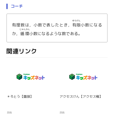
コーチ
ゆうげん
有理数は，小数で表したとき，
有限
小数になる
じゅんかん
か，
循環
小数になるような数である。
関連リンク
＊ろとう【露頭】
アクセスけん【アクセス権】
辞典
辞典