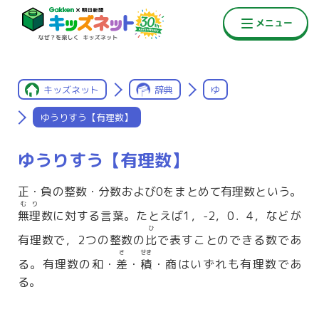
キッズネット
辞典
ゆ
ゆうりすう【有理数】
ゆうりすう【有理数】
正・負の整数・分数および0をまとめて有理数という。
むり
無理
数に対する言葉。たとえば1，-2，0．4，などが
ひ
有理数で，2つの整数の
比
で表すことのできる数であ
さ
せき
る。有理数の和・
差
・
積
・商はいずれも有理数であ
る。