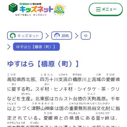
キッズネット
辞典
ゆ
ゆすはら【檮原（町）】
ゆすはら【檮原（町）】
こうち
しまんと
しりゅう
ゆすはら
いき
えひめ
高知
県西北部，
四万十
川
支流
の
檮原
川上流
域
の
愛媛
県
せっ
ざい
ざい
に
接
する町。スギ
材
・ヒノキ
材
・シイタケ・茶・クリ
せいさん
てんぐ
などを
生産
。北東部はカルスト台地の
天狗
高原。千年
いじょう
つのやまかぐら
じゅうようむけい
みんぞくぶんかざい
以上
つづく
津野山神楽
は国の
重要無形
民俗文化財
に指
えひめ
けんきょう
にらがとうげ
定されている。
愛媛
県との
県境
にある
韮ヶ峠
は，
さかもとりょうま
だっぱん