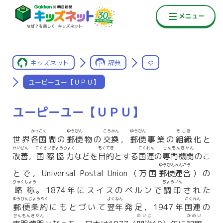
キッズネット
辞典
ゆ
ユーピーユー【ＵＰＵ】
ユーピーユー【ＵＰＵ】
かっこく
ゆうびん
こうかん
ゆうびん
そしき
世界
各国
間の
郵便
物の
交換
，
郵便
事業の
組織
化と
かいぜん
こくさいきょうりょく
もくてき
こくれん
せんもんきかん
改善
，
国際協力
などを
目的
とする
国連
の
専門機関
のこ
ゆうびんれんごう
とで，Universal Postal Union（万国
郵便連合
）の
りゃくしょう
ちょういん
略称
。1874年にスイスのベルンで
調印
された
ゆうびんじょうやく
よくねん
こくれん
郵便条約
にもとづいて
翌年
発足，1947年
国連
の
せんもんきかん
めいじ
かめい