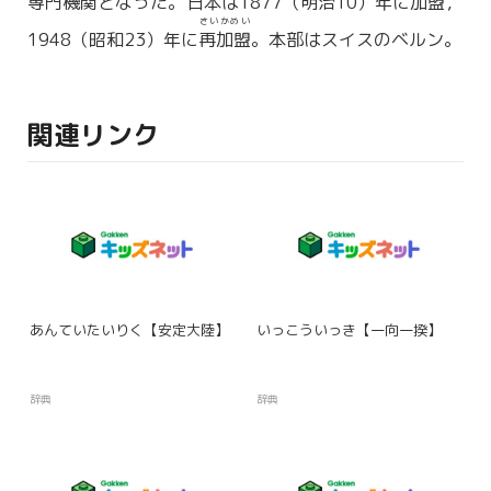
専門機関
となった。日本は1877（
明治
10）年に
加盟
，
さいかめい
1948（昭和23）年に
再加盟
。本部はスイスのベルン。
関連リンク
あんていたいりく【安定大陸】
いっこういっき【一向一揆】
辞典
辞典