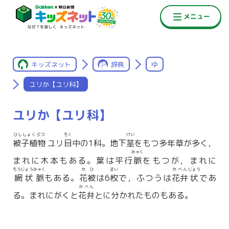
キッズネット
辞典
ゆ
ユリか【ユリ科】
ユリか【ユリ科】
ひししょくぶつ
もく
けい
被子植物
ユリ
目
中の1科。地下
茎
をもつ多年草が多く，
みゃく
まれに木本もある。葉は平行
脈
をもつが，まれに
もうじょうみゃく
かひ
まい
かべん
じょう
網状脈
もある。
花被
は6
枚
で，ふつうは
花弁
状
であ
かべん
る。まれにがくと
花弁
とに分かれたものもある。