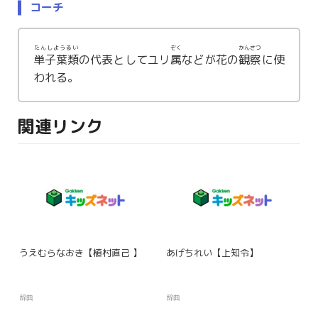
コーチ
たんしようるい
ぞく
かんさつ
単子葉類
の代表としてユリ
属
などが花の
観察
に使
われる。
関連リンク
うえむらなおき【植村直己 】
あげちれい【上知令】
辞典
辞典