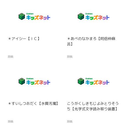
＊アイシー【ＩＣ】
＊あべのなかまろ【阿倍仲麻
呂】
辞典
辞典
＊すいしつおだく【水質汚濁】
こうがくしきもじよみとりそう
ち【光学式文字読み取り装置】
辞典
辞典