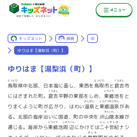
キッズネット
辞典
ゆ
ゆりはま【湯梨浜（町）】
ゆりはま【湯梨浜（町）】
とっとり
とっとり
くらよし
鳥取
県中北部，日本海に面し，東西を
鳥取
市と
倉吉
市
くらよし
とうごう
にはさまれた町。
倉吉
平野の東部をしめ，
東郷
池をと
おんせん
とうごうおんせん
りまくように町が広がり，はわい
温泉
と
東郷温泉
があ
ぞ
さんいん
る。北部の海岸
沿
いに国道，町の中央をJR
山陰
本線が
とうごう
しゅうへん
にじっせいき
通じる。海岸から
東郷
池
周辺
にかけては
二十世紀
ナシ
かじゅ