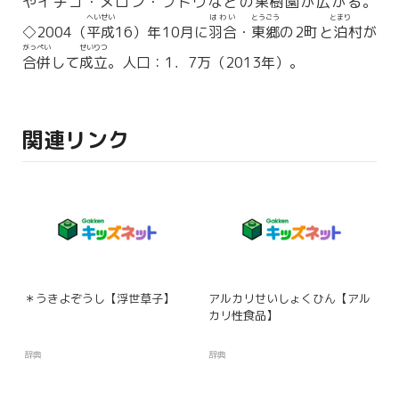
やイチゴ・メロン・ブドウなどの
果樹
園が広がる。
へいせい
はわい
とうごう
とまり
◇2004（
平成
16）年10月に
羽合
・
東郷
の2町と
泊
村が
がっぺい
せいりつ
合併
して
成立
。人口：1．7万（2013年）。
関連リンク
＊うきよぞうし【浮世草子】
アルカリせいしょくひん【アル
カリ性食品】
辞典
辞典