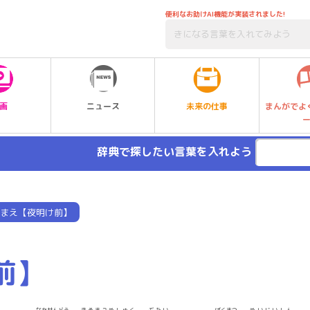
便利なお助けAI機能が実装されました!
未来の仕事
画
ニュース
まんがでよ
辞典で探したい言葉を入れよう
まえ【夜明け前】
前】