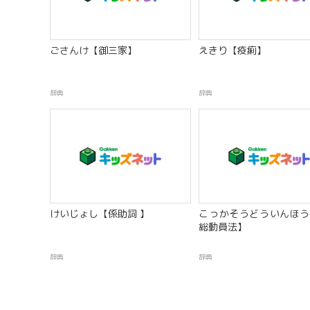
ごさんけ【御三家】
えきり【疫痢】
辞典
辞典
けいじょし【係助詞 】
こっかそうどういんほう
総動員法】
辞典
辞典