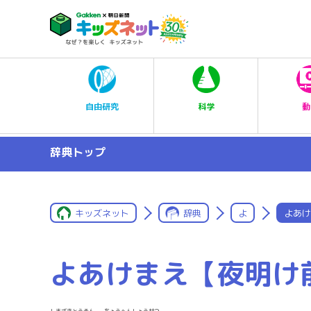
科学
自由研究
動
辞典トップ
キッズネット
辞典
よ
よあけ
よあけまえ【夜明け