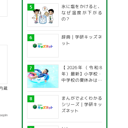
氷に塩をかけると、
なぜ温度が下がる
の？
辞典 | 学研キッズネ
ット
【2026年（令和8
年）最新】小学校・
中学校の夏休みはい
つからいつまで？ 都
内蔵
道府県別「夏季休暇
まんがでよくわかる
一覧」
シリーズ | 学研キッ
ズネット