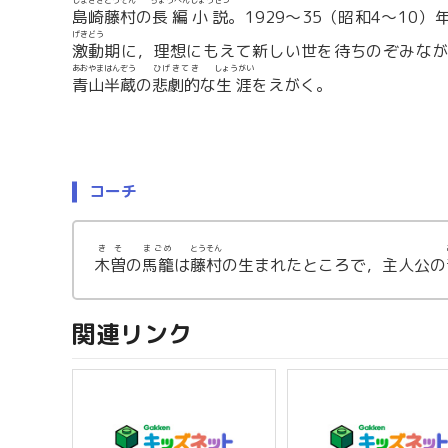
しまざきとうそん
ちょうへんしょうせつ
島崎藤村
の
長編小説
。1929〜35（昭和4〜10）
げきどう
激動
期に，理想にもえて新しい世を待ちのぞみな
あおやまはんぞう
ひげきてき
しょうがい
青山半蔵
の
悲劇的
な
生涯
をえがく。
コーチ
きそ
まごめ
とうそん
木曽
の
馬籠
は
藤村
の生まれたところで，主人公の
関連リンク