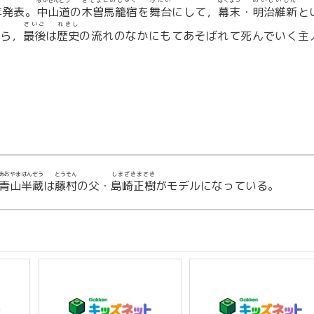
なかせんどう
きそまごめしゅく
ぶたい
ばくまつ
めいじいしん
年発表。
中山道
の
木曽馬籠宿
を
舞台
にして，
幕末
・
明治維新
と
さいご
れきし
がら，
最後
は
歴史
の流れのなかにもてあそばれて死んでいく主
あおやまはんぞう
とうそん
しまざきまさき
青山半蔵
は
藤村
の父・
島崎正樹
がモデルになっている。