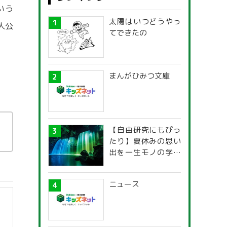
いう
太陽はいつどうやっ
人公
てできたの
まんがひみつ文庫
【自由研究にもぴっ
たり】夏休みの思い
出を一生モノの学び
に！「光の不思議」
探究ガイド
ニュース