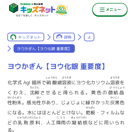
キッズネット
辞典
よ
ヨウかぎん【ヨウ化銀 重要度】
ヨウかぎん【ヨウ化銀 重要度】
しょうさん
ようえき
ようえき
化学式 AgI 暗所で
硝酸
銀
溶液
にヨウ化カリウム
溶液
を
ちんでん
え
び
けっしょう
くわえ，
沈殿
させると
得
られる。黄色の
微
結晶
せいふんまつ
せい
かいこく
性粉末
。感光
性
があり，じょじょに緑がかった
灰黒
色
かんぱん
になる。水にはほとんどとけない。
乾板
・フィルムな
にゅうざいげんりょう
こうう
ぎょうけつ
かく
どの
乳剤原料
，人工
降雨
の
凝結
核
などに用いられ
る。