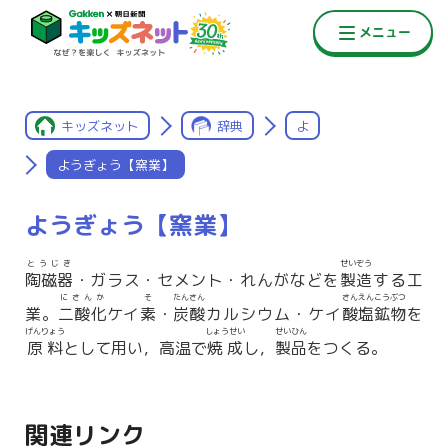
キッズネット
辞典
よ
ようぎょう【窯業】
ようぎょう【窯業】
とうじき
せいぞう
陶磁器
・ガラス・セメント・れんがなどを
製造
する工
にさんか
そ
たんさん
さんえんこうぶつ
業。
二酸化
ケイ
素
・
炭酸
カルシウム・ケイ
酸塩鉱物
を
げんりょう
しょうせい
せいひん
原料
として用い，高温で
焼成
し，
製品
をつくる。
関連リンク