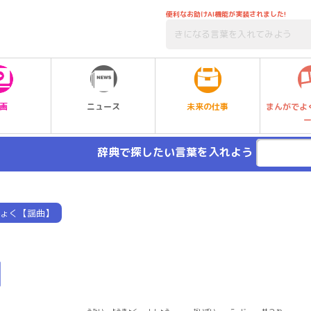
便利なお助けAI機能が実装されました!
未来の仕事
画
ニュース
まんがでよ
辞典で探したい言葉を入れよう
ょく【謡曲】
】