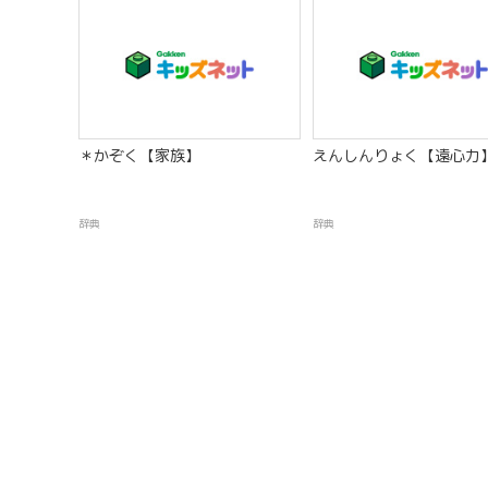
＊かぞく【家族】
えんしんりょく【遠心力
辞典
辞典