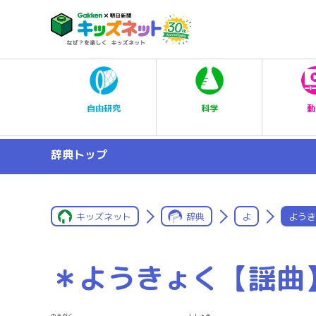
科学
自由研究
動
辞典トップ
キッズネット
辞典
よ
ようき
＊ようきょく【謡曲