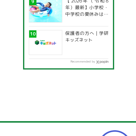
【2026年（令和8
年）最新】小学校・
中学校の夏休みはい
つからいつまで？ 都
道府県別「夏季休暇
保護者の方へ | 学研
一覧」
キッズネット
Recommended by