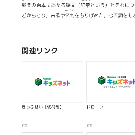
のうがく
ししょう
能楽
の台本にあたる詩文（
詞章
という）とそれにつ
めいく
どからとり，古歌や
名句
をちりばめた，七五調をも
関連リンク
きっぷせい【切符制】
ドローン
辞典
辞典