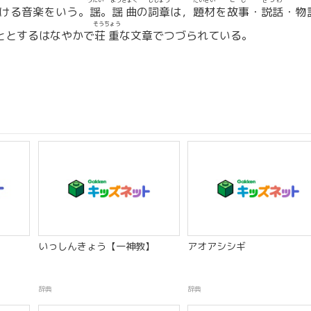
うたい
ようきょく
ししょう
だいざい
こじ
せつわ
ける音楽をいう。
謡
。
謡曲
の
詞章
は，
題材
を
故事
・
説話
・物
そうちょう
ととするはなやかで
荘重
な文章でつづられている。
いっしんきょう【一神教】
アオアシシギ
辞典
辞典