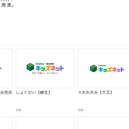
くぎょぎょう
殖漁業
。
炎色反
しょくせい【植生】
＊おおきみ【大王】
辞典
辞典