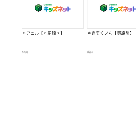
＊アヒル【＜家鴨＞】
＊きぞくいん【貴族院】
辞典
辞典