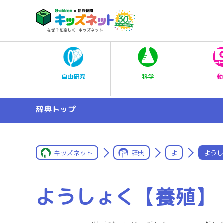
科学
自由研究
動
辞典トップ
キッズネット
辞典
よ
ようし
ようしょく【養殖】