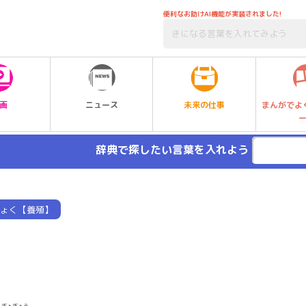
便利なお助けAI機能が実装されました!
未来の仕事
画
ニュース
まんがでよ
辞典で探したい言葉を入れよう
ょく【養殖】