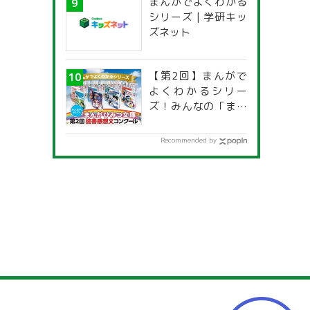
まんがでよくわかる
シリーズ | 学研キッ
ズネット
【第2回】まんがで
よくわかるシリー
ズ！みんなの「まん
がひみつ文庫」読書
感想文コンクール
Recommended by