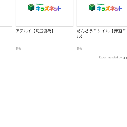
アテルイ【阿弖流為】
だんどうミサイル【弾道ミ
ル】
辞典
辞典
Recommended by