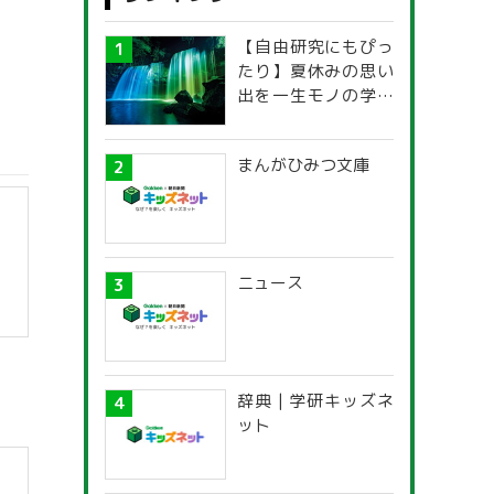
【自由研究にもぴっ
たり】夏休みの思い
出を一生モノの学び
に！「光の不思議」
探究ガイド
まんがひみつ文庫
ニュース
辞典 | 学研キッズネ
ット