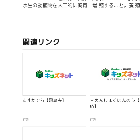
じんこうてき
しいく
ぞうしょく
ようしょ
水生の動植物を
人工的
に
飼育
・
増殖
すること。
養
関連リンク
あすかでら【飛鳥寺】
＊えんしょくはんのう【
応】
辞典
辞典