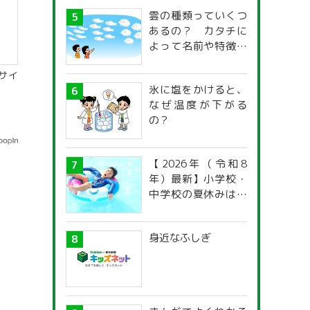
雲の種類っていくつ
あるの？ カタチに
よって名前や特徴が
違うの？
サイ
氷に塩をかけると、
なぜ温度が下がる
の？
【2026年（令和8
年）最新】小学校・
中学校の夏休みはい
つからいつまで？ 都
道府県別「夏季休暇
身近なふしぎ
一覧」