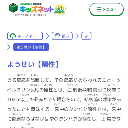
キッズネット
辞典
よ
ようせい【陽性】
ようせい【陽性】
はんのう
しけん
はんのう
ある
反応
を
試験
して，その
反応
があらわれること。ツ
はんのう
ようせい
ちゅうしゃ
ひふ
ベルクリン
反応
の
陽性
とは，
注射
後48時間目に
皮膚
に
いじょう
けっかくきん
かんせん
10mm
以上
の発赤がでた場合をいい，
結核菌
の
感染
があ
にょう
ようせい
にょう
ったことを意味する。
尿
中のタンパク
陽性
とは，
尿
中
けんこう
そんざい
せいじょう
に
健康
ならばないはずのタンパクが
存在
し，
正常
でな
しめ