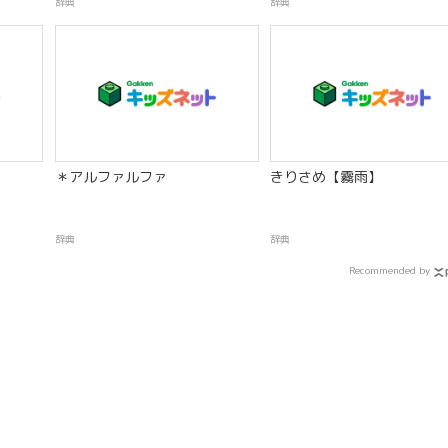
辞典
辞典
＊アルファルファ
きりさめ【霧雨】
辞典
辞典
Recommended by