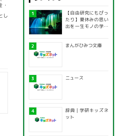
ん
金
・
【自由研究にもぴっ
とし
たり】夏休みの思い
出を一生モノの学び
に！「光の不思議」
探究ガイド
まんがひみつ文庫
ニュース
辞典 | 学研キッズネ
ット