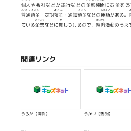
こじん
きんゆうきかん
個人
や会社などが銀行などの
金融機関
にお金をあ
ふつうよきん
よきん
よきん
しゅるい
普通預金
・定期
預金
・通知
預金
などの
種類
がある。
きぎょう
か
けいざい
ている
企業
などに
貸
しつけるので，
経済
活動のうえ
関連リンク
うらが【浦賀】
うかい【鵜飼】