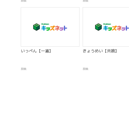
辞典
辞典
いっぺん【一遍】
きょうめい【共鳴】
辞典
辞典