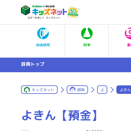
科学
自由研究
動
辞典トップ
キッズネット
辞典
よ
よきん
よきん【預金】