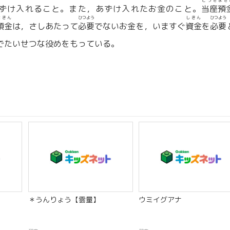
とうざよき
ずけ入れること。また，あずけ入れたお金のこと。
当座預
よきん
ひつよう
しきん
ひつよう
預金
は，さしあたって
必要
でないお金を，いますぐ
資金
を
必要
でたいせつな役めをもっている。
＊うんりょう【雲量】
ウミイグアナ