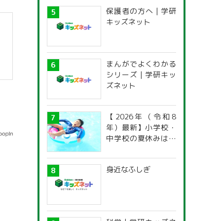
保護者の方へ | 学研
キッズネット
まんがでよくわかる
シリーズ | 学研キッ
ズネット
【2026年（令和8
年）最新】小学校・
中学校の夏休みはい
つからいつまで？ 都
道府県別「夏季休暇
身近なふしぎ
一覧」