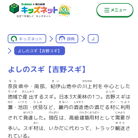
キッズネット
辞典
よ
よしのスギ【吉野スギ】
よしのスギ【吉野スギ】
なら
きい
かわかみ
奈良
県中・南部，
紀伊
山地中の
川上
村を中心とした
ちいき
さんしゅつ
よしの
地域
で
産出
するスギ。日本3大美林の1つ。
吉野
スギは
なだ
いけだ
ふしみ
きない
しゅぞう
ざい
りよう
灘
・
池田
・
伏見
など，
畿内
の
酒造
地の酒だる
材
に
利用
はったつ
げんざい
けんちくようざい
じゅよう
されて
発達
した。
現在
は，高級
建築用材
として
需要
が
ざい
ゆそう
多い。スギ
材
は，いかだに代わって，トラック
輸送
さ
れている。