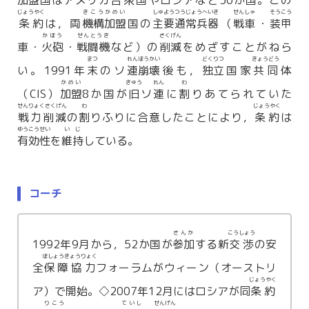
加盟
国はアメリカ
合衆国
やロシアなど30か国。この
じょうやく
きこうかめい
しゅようつうじょうへいき
せんしゃ
そうこう
条約
は，両
機構加盟
国の
主要通常兵器
（
戦車
・
装甲
かほう
せんとうき
さくげん
車・
火砲
・
戦闘機
など）の
削減
をめざすことがねら
まつ
れんほうかい
どくりつ
きょうどう
い。1991年
末
のソ
連崩壊
後も，
独立
国家
共同
体
かめい
きゅう
れん
わ
（CIS）
加盟
8か国が
旧
ソ
連
に
割
りあてられていた
せんりょくさくげん
わ
じょうやく
戦力削減
の
割
りふりに合意したことにより，
条約
は
ゆうこうせい
いじ
有効性
を
維持
している。
コーチ
さんか
こうしょう
1992年9月から，52か国が
参加
する新
交渉
の安
ほしょうきょうりょく
全
保障協力
フォーラムがウィーン（オーストリ
じょうやく
ア）で開始。◇2007年12月にはロシアが同
条約
りこう
ていし
せんげん