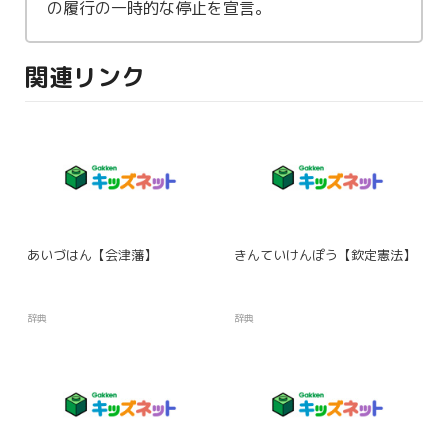
の
履行
の一時的な
停止
を
宣言
。
関連リンク
あいづはん【会津藩】
きんていけんぽう【欽定憲法】
辞典
辞典