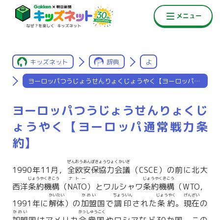
キッズネット
辞典
よ
ヨーロッパつうじょうせんりょくじょうやく【ヨーロッパ通常戦力
ヨーロッパつうじょうせんりょくじ
ょうやく【ヨーロッパ通常戦力条
約】
ぜんおうあんぽきょうりょくかいぎ
1990年11月，
全欧安保協力会議
（CSCE）の前に北大
じょうやくきこう
ナトー
じょうやくきこう
西洋
条約機構
（
NATO
）とワルシャワ
条約機構
（WTO，
かいたい
かめい
ちょういん
じょうやく
げんざい
1991年に
解体
）の
加盟
国で
調印
された
条約
。
現在
の
かめい
がっしゅうこく