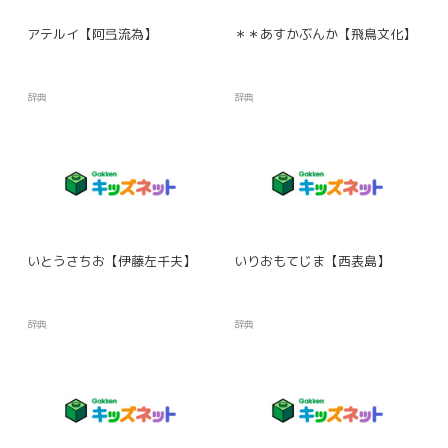
アテルイ【阿弖流為】
＊＊あすかぶんか【飛鳥文化】
辞典
辞典
いとうさちお【伊藤左千夫】
いりおもてじま【西表島】
辞典
辞典