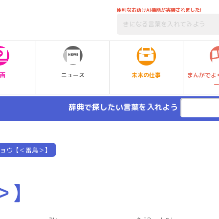
便利なお助けAI機能が実装されました!
未来の仕事
画
ニュース
まんがでよ
辞典で探したい言葉を入れよう
ョウ【＜雷鳥＞】
＞】