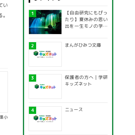
てい
【自由研究にもぴっ
る。
たり】夏休みの思い
出を一生モノの学び
に！「光の不思議」
探究ガイド
まんがひみつ文庫
保護者の方へ | 学研
キッズネット
ニュース
環小