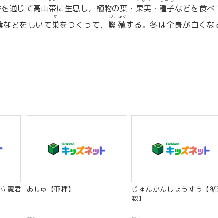
たい
かじつ
しゅし
季
を通じて高山
帯
に生息し，植物の葉・
果実
・
種子
などを食べ
す
はんしょく
葉などをしいて
巣
をつくって，
繁殖
する。冬は全身が白くな
立憲君
あしゅ【亜種】
じゅんかんしょうすう【循
数】