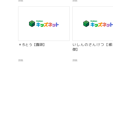
辞典
辞典
＊ろとう【露頭】
いしんのさんけつ【維
傑】
辞典
辞典