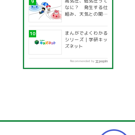
高気圧、低気圧って
一覧」
なに？ 発生する仕
組み、天気との関係
は？
まんがでよくわかる
シリーズ | 学研キッ
ズネット
Recommended by