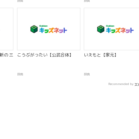
辞典
辞典
新の三
こうぶがったい【公武合体】
いえもと【家元】
辞典
辞典
Recommended by