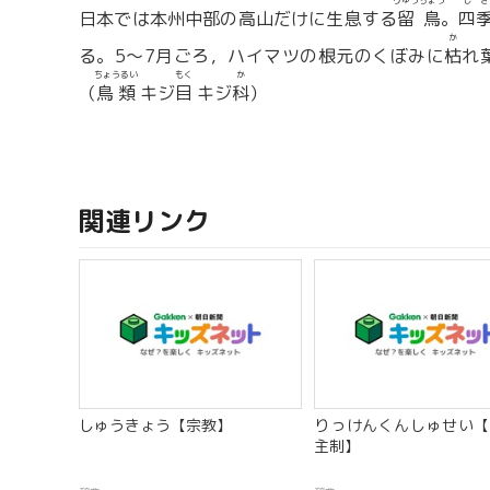
りゅうちょう
しき
日本では本州中部の高山だけに生息する
留鳥
。
四
か
る。5〜7月ごろ，ハイマツの根元のくぼみに
枯
れ
ちょうるい
もく
か
（
鳥類
キジ
目
キジ
科
）
関連リンク
しゅうきょう【宗教】
りっけんくんしゅせい【
主制】