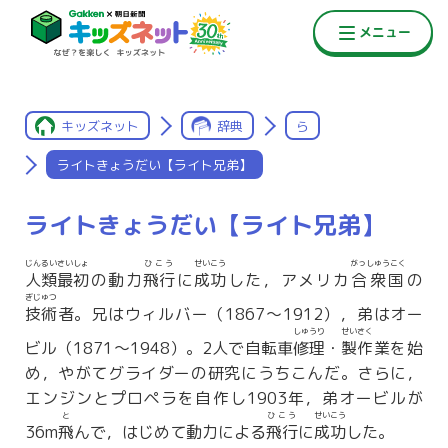
キッズネット
辞典
ら
ライトきょうだい【ライト兄弟】
ライトきょうだい【ライト兄弟】
じんるいさいしょ
ひこう
せいこう
がっしゅうこく
人類最初
の動力
飛行
に
成功
した，アメリカ
合衆国
の
ぎじゅつ
技術
者。兄はウィルバー（1867〜1912），弟はオー
しゅうり
せいさく
ビル（1871〜1948）。2人で自転車
修理
・
製作
業を始
め，やがてグライダーの研究にうちこんだ。さらに，
エンジンとプロペラを自作し1903年，弟オービルが
と
ひこう
せいこう
36m
飛
んで，はじめて動力による
飛行
に
成功
した。