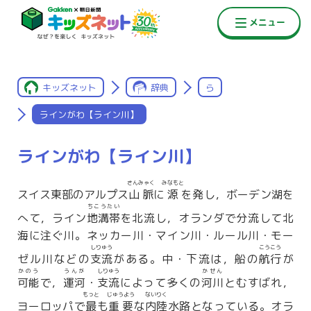
キッズネット
辞典
ら
ラインがわ【ライン川】
ラインがわ【ライン川】
さんみゃく
みなもと
スイス東部のアルプス
山脈
に
源
を発し，ボーデン湖を
ちこうたい
へて，ライン
地溝帯
を北流し，オランダで分流して北
海に注ぐ川。ネッカー川・マイン川・ルール川・モー
しりゅう
こうこう
ゼル川などの
支流
がある。中・下流は，船の
航行
が
かのう
うんが
しりゅう
かせん
可能
で，
運河
・
支流
によって多くの
河川
とむすばれ，
もっと
じゅうよう
ないりく
ヨーロッパで
最
も
重要
な
内陸
水路となっている。オラ