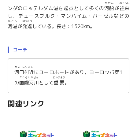
かせん
おうらい
ンダのロッテルダム港を起点として多くの
河船
が
往来
し，デュースブルク・マンハイム・バーゼルなどの
かこう
はったつ
河港
が
発達
している。長さ：1320km。
コーチ
かこうふきん
河口付近
にユーロポートがあり，ヨーロッパ第1
こくさいかせん
じゅうよう
の
国際河川
として
重要
。
関連リンク