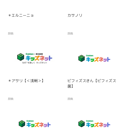
＊エルニーニョ
カサノリ
辞典
辞典
＊アサリ【＜浅蜊＞】
ビフィズスきん【ビフィズス
菌】
辞典
辞典