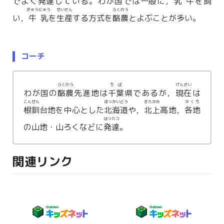
でよく
発達
している。わが国では
一般
に，
乳牛
を
飼
ぎゅうにゅう
せいさん
らくのう
い，
牛乳
を
生産
する方式を
酪農
とよぶことが多い。
コーチ
らくのう
ちば
げんざい
わが国の
酪農
先進地は
千葉
県であるが，
現在
は
こんせん
ほっかいどう
きたかみ
かくち
根釧
台地を中心とした
北海道
や，
北上
高地，
各地
はったつ
の山地・山ろくなどに
発達
。
関連リンク