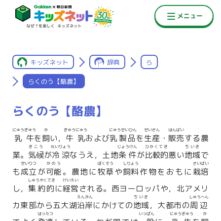
キッズネット
辞典
ら
らくのう【酪農】
らくのう【酪農】
にゅうぎゅう
か
ぎゅうにゅう
にゅうせいひん
せいさん
はんばい
乳牛
を
飼
い，
牛乳
および
乳製品
を
生産
・
販売
する農
きこう
れいりょう
じょうけん
ひかくてき
ちいき
業。
気候
が
冷涼
なうえ，土地
条件
が
比較的
悪い
地域
で
せいりつ
かのう
ぼくそう
しりょう
さいばい
も
成立
が
可能
。農地に
牧草
や
飼料
作物をおもに
栽培
しゅうやくてき
けいえい
し，
集約的
に
経営
される。西ヨーロッパや，北アメリ
えんがん
ちいき
しゅうへん
カ東部から五大湖
沿岸
にかけての
地域
，大都市の
周辺
はったつ
いっぱん
にゅうぎゅう
か