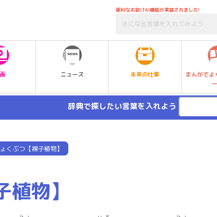
便利なお助けAI機能が実装されました!
未来の仕事
画
ニュース
まんがでよ
辞典で探したい言葉を入れよう
ょくぶつ【裸子植物】
子植物】