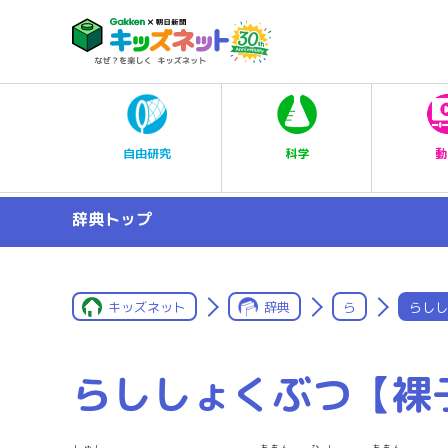
科学
自由研究
動
辞典トップ
キッズネット
辞典
ら
らしし
らししょくぶつ【裸