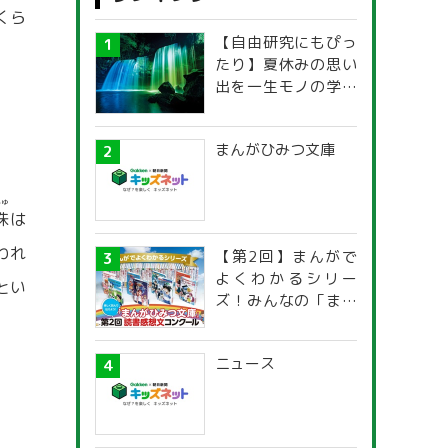
くら
【自由研究にもぴっ
たり】夏休みの思い
出を一生モノの学び
に！「光の不思議」
探究ガイド
まんがひみつ文庫
しゅ
珠
は
われ
【第2回】まんがで
よくわかるシリー
とい
ズ！みんなの「まん
がひみつ文庫」読書
感想文コンクール
ニュース