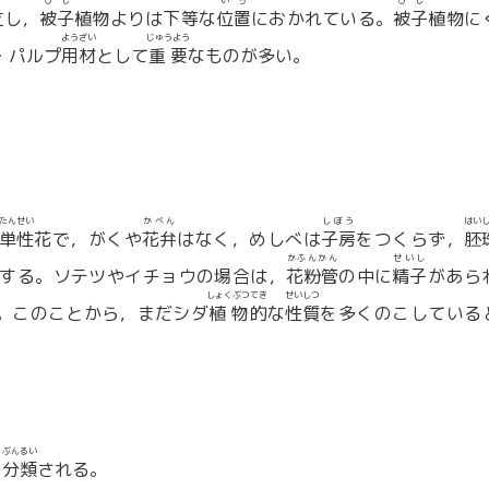
ひし
いち
ひし
立し，
被子
植物よりは下等な
位置
におかれている。
被子
植物に
ようざい
じゅうよう
・パルプ
用材
として
重要
なものが多い。
たんせい
かべん
しぼう
はい
単性
花で，がくや
花弁
はなく，めしべは
子房
をつくらず，
胚
かふんかん
せいし
する。ソテツやイチョウの場合は，
花粉管
の中に
精子
があら
しょくぶつ
てき
せいしつ
。このことから，まだシダ
植物
的
な
性質
を多くのこしている
ぶんるい
に
分類
される。