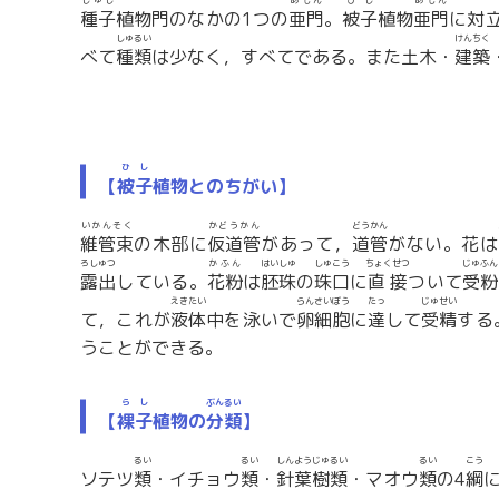
しゅし
あもん
ひし
あもん
種子
植物門のなかの1つの
亜門
。
被子
植物
亜門
に対
しゅるい
けんちく
べて
種類
は少なく，すべてである。また土木・
建築
ひし
【
被子
植物とのちがい】
いかんそく
かどうかん
どうかん
維管束
の木部に
仮道管
があって，
道管
がない。花は
ろしゅつ
かふん
はいしゅ
しゅこう
ちょくせつ
じゅふん
露出
している。
花粉
は
胚珠
の
珠口
に
直接
ついて
受粉
えきたい
らんさいぼう
たっ
じゅせい
て，これが
液体
中を泳いで
卵細胞
に
達
して
受精
する
うことができる。
らし
ぶんるい
【
裸子
植物の
分類
】
るい
るい
しんようじゅるい
るい
こう
ソテツ
類
・イチョウ
類
・
針葉樹類
・マオウ
類
の4
綱