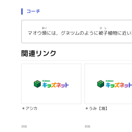
コーチ
るい
ひし
マオウ
類
には，グネツムのように
被子
植物に近い
関連リンク
＊アシカ
＊うみ【海】
辞典
辞典