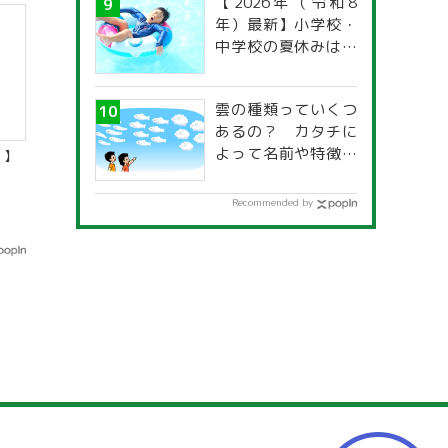
【2026年（令和8
年）最新】小学校・
中学校の夏休みはい
つからいつまで？ 都
道府県別「夏季休暇
雲の種類っていくつ
一覧」
あるの？ カタチに
よって名前や特徴が
）】
違うの？
Recommended by