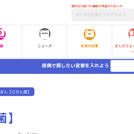
便利なお助けAI機能が実装されました!
未来の仕事
画
ニュース
まんがでよ
辞典で探したい言葉を入れよう
きん【らせん菌】
菌】