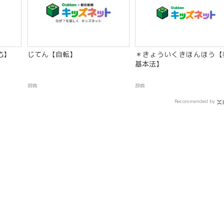
応】
じてん【自転】
＊きょういくきほんほう【
基本法】
辞典
辞典
Recommended by