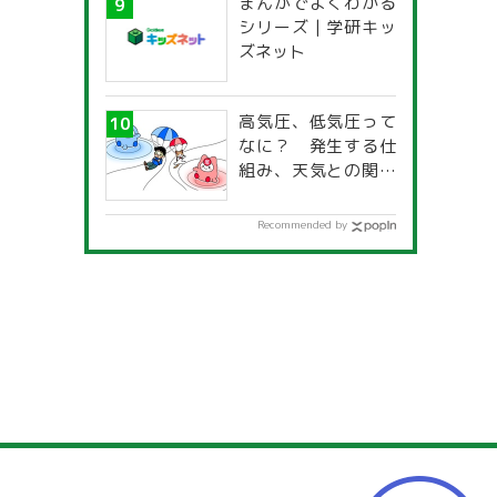
まんがでよくわかる
一覧」
シリーズ | 学研キッ
ズネット
高気圧、低気圧って
なに？ 発生する仕
組み、天気との関係
は？
Recommended by