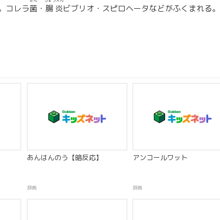
きん
ちょうえん
。コレラ
菌
・
腸炎
ビブリオ・スピロヘータなどがふくまれる。
】
あんはんのう【暗反応】
アンコールワット
辞典
辞典