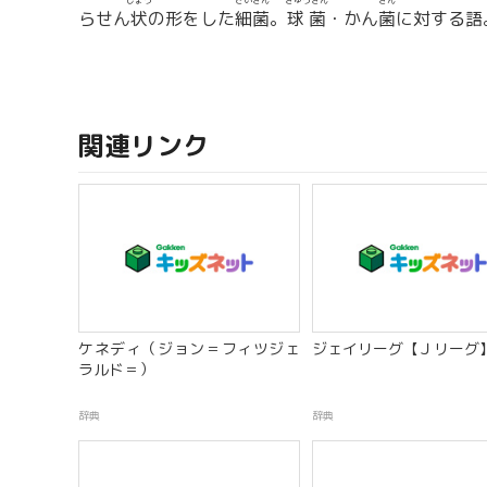
じょう
さいきん
きゅうきん
きん
らせん
状
の形をした
細菌
。
球菌
・かん
菌
に対する語
関連リンク
ケネディ（ジョン＝フィツジェ
ジェイリーグ【Ｊリーグ
ラルド＝）
辞典
辞典