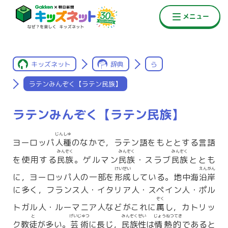
キッズネット
辞典
ら
ラテンみんぞく【ラテン民族】
ラテンみんぞく【ラテン民族】
じんしゅ
ヨーロッパ
人種
のなかで，ラテン語をもととする言語
みんぞく
みんぞく
みんぞく
を使用する
民族
。ゲルマン
民族
・スラブ
民族
ととも
けいせい
えんがん
に，ヨーロッパ人の一部を
形成
している。地中海
沿岸
に多く，フランス人・イタリア人・スペイン人・ポル
ぞく
トガル人・ルーマニア人などがこれに
属
し，カトリッ
と
げいじゅつ
みんぞくせい
じょうねつてき
ク教
徒
が多い。
芸術
に長じ，
民族性
は
情熱的
であると