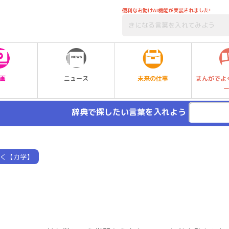
便利なお助けAI機能が実装されました!
未来の仕事
画
ニュース
まんがでよ
辞典で探したい言葉を入れよう
く【力学】