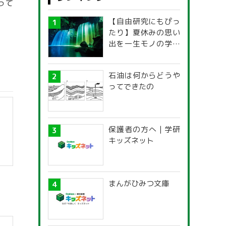
って
【自由研究にもぴっ
たり】夏休みの思い
出を一生モノの学び
に！「光の不思議」
探究ガイド
石油は何からどうや
ってできたの
保護者の方へ | 学研
キッズネット
まんがひみつ文庫