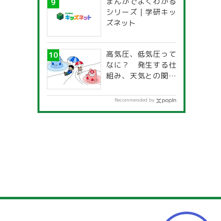
まんがでよくわかる
一覧」
シリーズ | 学研キッ
ズネット
高気圧、低気圧って
なに？ 発生する仕
組み、天気との関係
は？
Recommended by