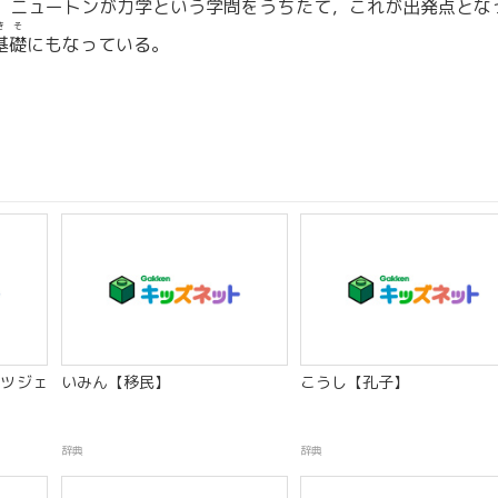
。ニュートンが力学という学問をうちたて，これが出発点とな
きそ
基礎
にもなっている。
ツジェ
いみん【移民】
こうし【孔子】
辞典
辞典