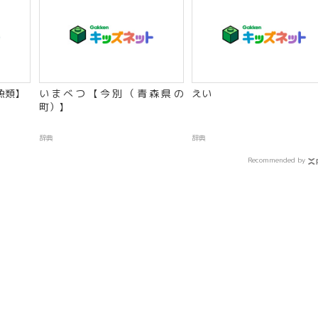
魚類】
いまべつ【今別（青森県の
えい
町）】
辞典
辞典
Recommended by