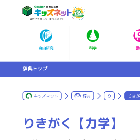
科学
自由研究
動
辞典トップ
キッズネット
辞典
り
りきが
りきがく【力学】