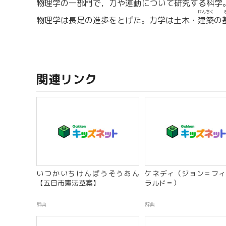
物理学の一部門で，力や運動について研究する科学
けんちく
物理学は長足の進歩をとげた。力学は土木・
建築
の
関連リンク
いつかいちけんぽうそうあん
ケネディ（ジョン＝フィ
【五日市憲法草案】
ラルド＝）
辞典
辞典