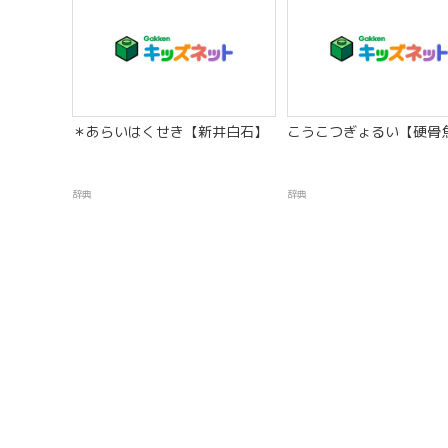
＊あらいはくせき【新井白石】
こうこつぎょるい【硬骨
辞典
辞典