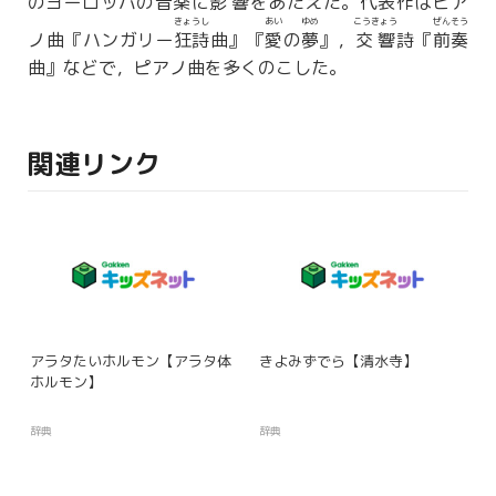
のヨーロッパの音楽に
影響
をあたえた。代表作はピア
きょうし
あい
ゆめ
こうきょう
ぜんそう
ノ曲『ハンガリー
狂詩
曲』『
愛
の
夢
』，
交響
詩『
前奏
曲』などで，ピアノ曲を多くのこした。
関連リンク
アラタたいホルモン【アラタ体
きよみずでら【清水寺】
ホルモン】
辞典
辞典