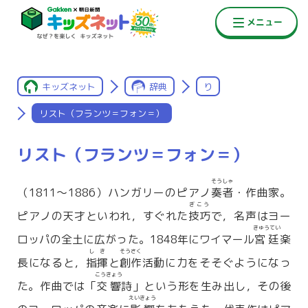
キッズネット
辞典
り
リスト（フランツ＝フォン＝）
リスト（フランツ＝フォン＝）
そうしゃ
（1811〜1886）ハンガリーのピアノ
奏者
・作曲家。
ぎこう
ピアノの天才といわれ，すぐれた
技巧
で，名声はヨー
きゅうてい
ロッパの全土に広がった。1848年にワイマール
宮廷
楽
しき
そうさく
長になると，
指揮
と
創作
活動に力をそそぐようになっ
こうきょう
た。作曲では「
交響
詩」という形を生み出し，その後
えいきょう