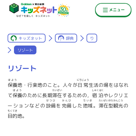
キッズネット
辞典
り
リゾート
リゾート
ほよう
にちじょう
保養
地・行楽地のこと。人々が
日常
生活の場をはなれ
ほよう
たいざい
しゅくはく
て
保養
のために長期
滞在
するための，
宿泊
やレクリエ
せつび
かんび
ちいき
たいざいがたかんこう
ーションなどの
設備
を
完備
した
地域
。
滞在型観光
の
もくてき
目的
地。