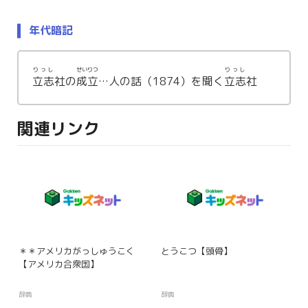
年代暗記
りっし
せいりつ
りっし
立志
社の
成立
…人の話（1874）を聞く
立志
社
関連リンク
＊＊アメリカがっしゅうこく
とうこつ【頭骨】
【アメリカ合衆国】
辞典
辞典