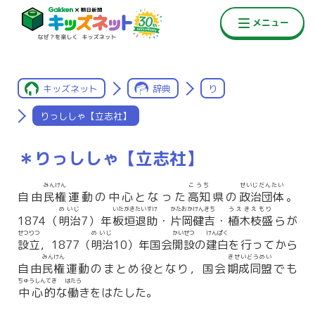
キッズネット
辞典
り
りっししゃ【立志社】
＊りっししゃ【立志社】
みんけん
こうち
せいじだんたい
自由
民権
運動の中心となった
高知
県の
政治団体
。
めいじ
いたがきたいすけ
かたおかけんきち
うえきえもり
1874（
明治
7）年
板垣退助
・
片岡健吉
・
植木枝盛
らが
せつりつ
めいじ
かいせつ
けんぱく
設立
，1877（
明治
10）年国会
開設
の
建白
を行ってから
みんけん
きせいどうめい
自由
民権
運動のまとめ役となり，国会
期成同盟
でも
ちゅうしんてき
はたら
中心的
な
働
きをはたした。