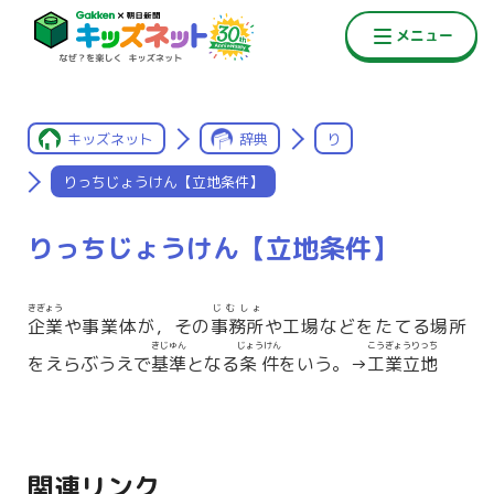
キッズネット
辞典
り
りっちじょうけん【立地条件】
りっちじょうけん【立地条件】
きぎょう
じむしょ
企業
や事業体が，その
事務所
や工場などをたてる場所
きじゅん
じょうけん
こうぎょうりっち
をえらぶうえで
基準
となる
条件
をいう。→
工業立地
関連リンク