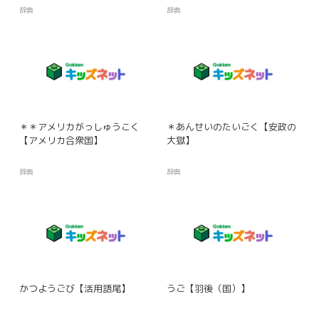
辞典
辞典
＊＊アメリカがっしゅうこく
＊あんせいのたいごく【安政の
【アメリカ合衆国】
大獄】
辞典
辞典
かつようごび【活用語尾】
うご【羽後（国）】