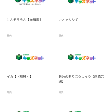
けんそううん【巻層雲】
アオアシシギ
辞典
辞典
イカ【〈烏賊〉】
あめのもりほうしゅう【雨森芳
洲】
辞典
辞典