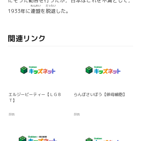
にそった
勧告
を行ったが，日本はこれを
不満
として，
れんめい
だったい
1933年に
連盟
を
脱退
した。
関連リンク
エルジービーティー【ＬＧＢ
らんぼさいぼう【卵母細胞】
Ｔ】
辞典
辞典