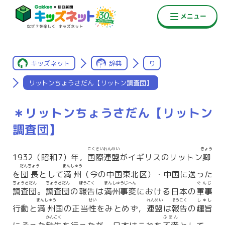
キッズネット
辞典
り
リットンちょうさだん【リットン調査団】
＊リットンちょうさだん【リットン
調査団】
こくさいれんめい
きょう
1932（昭和7）年，
国際連盟
がイギリスのリットン
卿
だんちょう
まんしゅう
を
団長
として
満州
（今の中国東北区）・中国に送った
ちょうさだん
ちょうさだん
ほうこく
まんしゅうじへん
ぐんじ
調査団
。
調査団
の
報告
は
満州事変
における日本の
軍事
まんしゅう
せい
れんめい
ほうこく
しゅし
行動と
満州
国の正当
性
をみとめず，
連盟
は
報告
の
趣旨
かんこく
ふまん