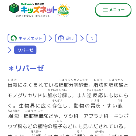
キッズネット
辞典
り
リパーゼ
＊リパーゼ
いえき
しぼうぶんかいこうそ
しぼう
しぼうさん
胃液
にふくまれている
脂肪分解酵素
。
脂肪
を
脂肪酸
と
かすいぶんかい
ぎゃくはんのう
モノグリセリドに
加水分解
し，また
逆反応
にもはたら
そんざい
いえき
えき
く。生物界に広く
存在
し，動物の
胃液
・すい
液
・
ちょうえき
しぼうそしき
腸液
・
脂肪組織
などや，ケシ科・アブラナ科・キンポ
しゅし
ウゲ科などの植物の
種子
などにも見いだされている。
きんるい
るい
さいきん