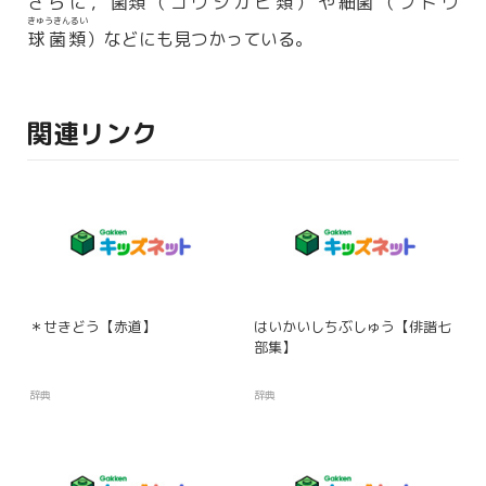
さらに，
菌類
（コウジカビ
類
）や
細菌
（ブドウ
きゅうきんるい
球菌類
）などにも見つかっている。
関連リンク
＊せきどう【赤道】
はいかいしちぶしゅう【俳諧七
部集】
辞典
辞典