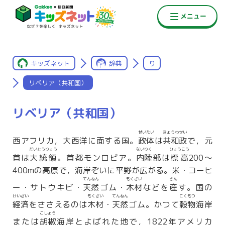
キッズネット
辞典
り
リベリア（共和国）
リベリア（共和国）
せいたい
きょうわせい
西アフリカ，大西洋に面する国。
政体
は
共和政
で，元
だいとうりょう
ないりく
ひょうこう
首は
大統領
。首都モンロビア。
内陸
部は
標高
200〜
400mの高原で，海岸ぞいに平野が広がる。米・コーヒ
てんねん
もくざい
さん
ー・サトウキビ・
天然
ゴム・
木材
などを
産
す。国の
けいざい
もくざい
てんねん
こくもつ
経済
をささえるのは
木材
・
天然
ゴム。かつて
穀物
海岸
こしょう
または
胡椒
海岸とよばれた地で，1822年アメリカ