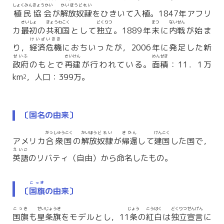
しょくみんきょうかい
かいほうどれい
植民協会
が
解放奴隷
をひきいて入植。1847年アフリ
さいしょ
きょうわこく
どくりつ
まつ
ないせん
カ
最初
の
共和国
として
独立
。1889年
末
に
内戦
が始ま
けいざいきき
り，
経済危機
におちいったが，2006年に発足した新
せいふ
さいけん
めんせき
政府
のもとで
再建
が行われている。
面積
：11．1万
km
，人口：399万。
2
〔国名の由来〕
がっしゅうこく
かいほう
どれい
きかん
けんこく
アメリカ
合衆国
の
解放
奴隷
が
帰還
して
建国
した国で，
えいご
英語
のリバティ（自由）から命名したもの。
こっき
〔
国旗
の由来〕
こっき
せいじょうき
じょう
こうはく
どくりつせんげん
国旗
も
星条旗
をモデルとし，11
条
の
紅白
は
独立宣言
に