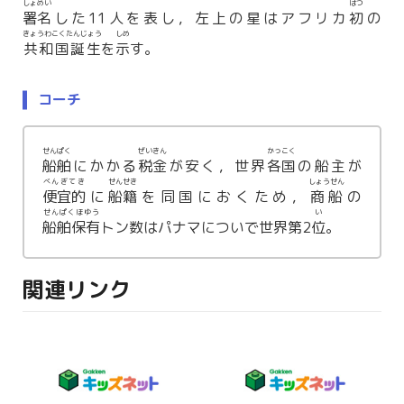
しょめい
はつ
署名
した11人を表し，左上の星はアフリカ
初
の
きょうわこくたんじょう
しめ
共和国誕生
を
示
す。
コーチ
せんぱく
ぜいきん
かっこく
船舶
にかかる
税金
が安く，世界
各国
の船主が
べんぎてき
せんせき
しょうせん
便宜的
に
船籍
を同国におくため，
商船
の
せんぱくほゆう
い
船舶保有
トン数はパナマについで世界第2
位
。
関連リンク