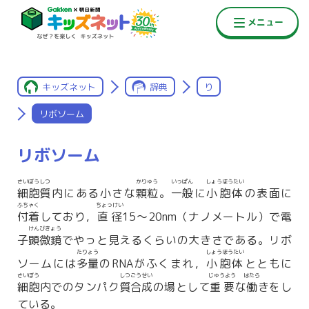
キッズネット
辞典
り
リボソーム
リボソーム
さいぼうしつ
かりゅう
いっぱん
しょうほうたい
細胞質
内にある小さな
顆粒
。
一般
に
小胞体
の表面に
ふちゃく
ちょっけい
付着
しており，
直径
15〜20nm（ナノメートル）で電
けんびきょう
子
顕微鏡
でやっと見えるくらいの大きさである。リボ
たりょう
しょうほうたい
ソームには
多量
のRNAがふくまれ，
小胞体
とともに
さいぼう
しつごうせい
じゅうよう
はたら
細胞
内でのタンパク
質合成
の場として
重要
な
働
きをし
ている。