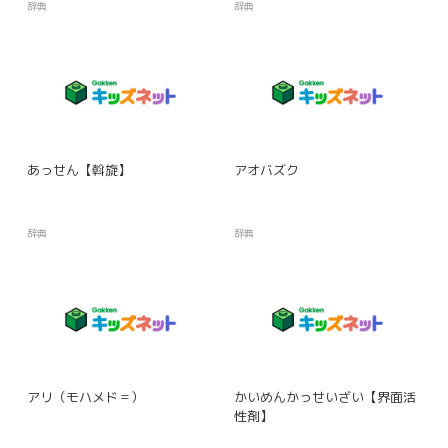
辞典
辞典
あっせん【斡旋】
アオバズク
辞典
辞典
アリ（モハメド＝）
かいめんかっせいざい【界面活
性剤】