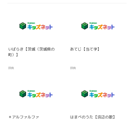
いばらき【茨城（茨城県の
あてじ【当て字】
町）】
辞典
辞典
＊アルファルファ
はまべのうた【浜辺の歌】