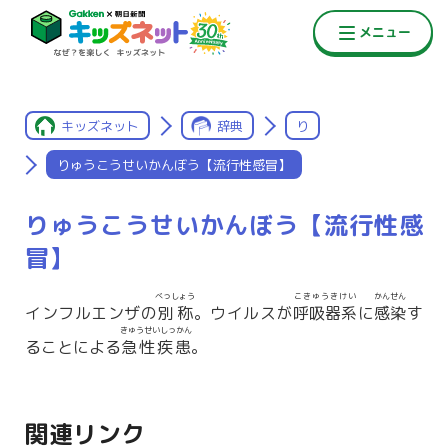
キッズネット
辞典
り
りゅうこうせいかんぼう【流行性感冒】
りゅうこうせいかんぼう【流行性感
冒】
べっしょう
こきゅうきけい
かんせん
インフルエンザの
別称
。ウイルスが
呼吸器系
に
感染
す
きゅうせいしっかん
ることによる
急性疾患
。
関連リンク