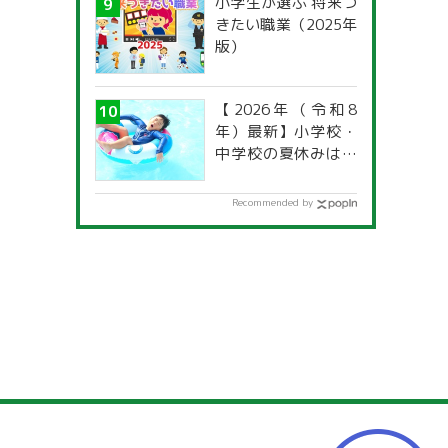
小学生が選ぶ 将来つ
きたい職業（2025年
版）
【2026年（令和8
年）最新】小学校・
中学校の夏休みはい
つからいつまで？ 都
道府県別「夏季休暇
Recommended by
一覧」