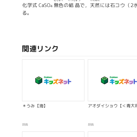
むしょく
けっしょう
てんねん
化学式 CaSO
無色
の
結晶
で，
天然
には石コウ（2
4
る。
関連リンク
＊うみ【海】
アオダイショウ【＜青大
辞典
辞典