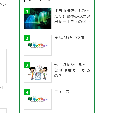
でき
【自由研究にもぴっ
たり】夏休みの思い
出を一生モノの学び
に！「光の不思議」
探究ガイド
まんがひみつ文庫
氷に塩をかけると、
なぜ温度が下がる
の？
が】
ニュース