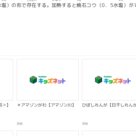
えん
そんざい
かねつ
やき
えん
水
塩
）の形で
存在
する。
加熱
すると
焼
石コウ（0．5水
塩
）が
将＞】
＊アマゾンがわ【アマゾン川】
ひぼしれんが【日干しれん
辞典
辞典