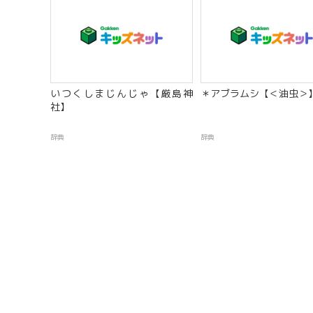
いつくしまじんじゃ【厳島神
＊アブラムシ【＜油虫＞
社】
辞典
辞典