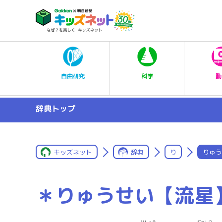
科学
自由研究
動
辞典トップ
キッズネット
辞典
り
りゅう
＊りゅうせい【流星