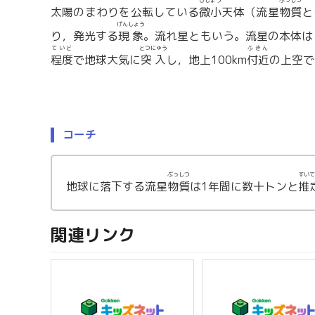
びしょう
ぶっしつ
太陽のまわりを公転している
微小
天体（流星
物質
と
げんしょう
り，発光する
現象
。流れ星ともいう。流星の本体は
ていど
とつにゅう
ふきん
程度
で地球大気に
突入
し，地上100km
付近
の上空で
コーチ
ぶっしつ
すいて
地球に落下する流星
物質
は1年間に数十トンと
推
関連リンク