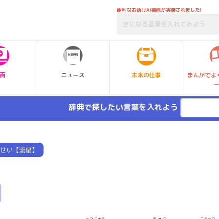
便利なお助けAI機能が実装されました!
未来の仕事
画
ニュース
まんがでよ
辞典で探したい言葉を入れよう
せい【流星】
】