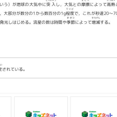
とつにゅう
まさつ
こうねつ
いう）が地球の大気中に
突入
し，大気との
摩擦
によって
高熱
ていど
，大部分が数分の1から数百分の1g
程度
で，これが秒速20〜70
きせつ
ぞうげん
発光しはじめる。流星の数は時間や
季節
によって
増減
する。
い
定
されている。