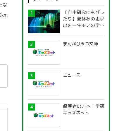
とな
【自由研究にもぴっ
km
たり】夏休みの思い
出を一生モノの学び
に！「光の不思議」
探究ガイド
まんがひみつ文庫
ニュース
保護者の方へ | 学研
キッズネット