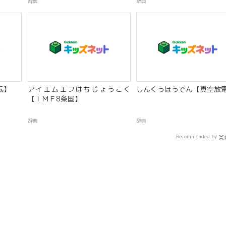
辞典
辞典
気】
アイエムエフはちじょうこく
しんくうほうでん【真空放
【ＩＭＦ8条国】
辞典
辞典
Recommended by