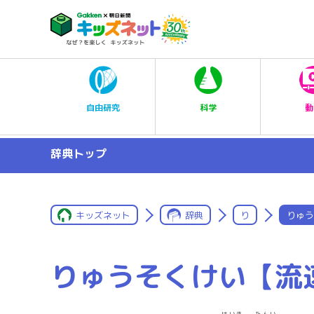
科学
自由研究
動
辞典トップ
キッズネット
辞典
り
りゅう
りゅうそくけい【流