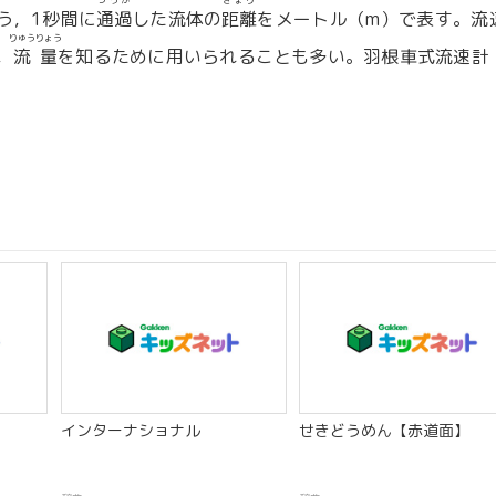
つうか
きょり
う，1秒間に
通過
した流体の
距離
をメートル（m）で表す。流
りゅうりょう
，
流量
を知るために用いられることも多い。羽根車式流速計
。
】
インターナショナル
せきどうめん【赤道面】