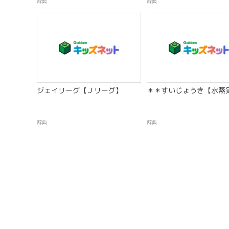
辞典
辞典
ジェイリーグ【Ｊリーグ】
＊＊すいじょうき【水蒸
辞典
辞典