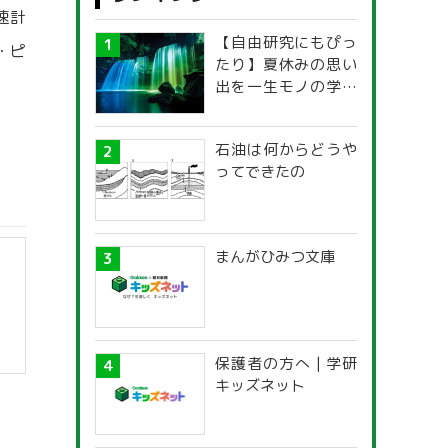
速計
【自由研究にもぴっ
・ピ
たり】夏休みの思い
出を一生モノの学び
に！「光の不思議」
探究ガイド
石油は何からどうや
ってできたの
まんがひみつ文庫
保護者の方へ | 学研
キッズネット