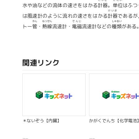
けいき
たんい
水や油などの流体の速さをはかる
計器
。
単位
はふつ
けいき
は風速計のように流れの速さをはかる
計器
であるが
かん
ねっせん
でんじ
しゅるい
トー
管
・
熱線
流速計・
電磁
流速計などの
種類
がある
関連リンク
＊ないぞう【内臓】
かがくでんち【化学電池