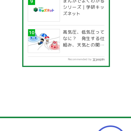
まんがでよくわかる
一覧」
シリーズ | 学研キッ
ズネット
高気圧、低気圧って
なに？ 発生する仕
組み、天気との関係
は？
Recommended by