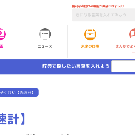
便利なお助けAI機能が実装されました!
未来の仕事
画
ニュース
まんがでよ
辞典で探したい言葉を入れよう
そくけい【流速計】
速計】