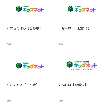
＊かさのはら【笠野原】
いぜんけい【已然形】
辞典
辞典
くたにやき【九谷焼】
でんじは【電磁波】
辞典
辞典