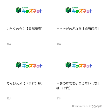
いたくのうか【委託農家】
＊＊おだのぶなが【織田信長】
辞典
辞典
てんびんざ【〈天秤〉座】
＊あづちももやまじだい【安土
桃山時代】
辞典
辞典
Recommended by