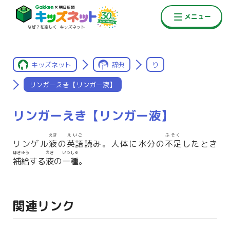
キッズネット
辞典
り
リンガーえき【リンガー液】
リンガーえき【リンガー液】
えき
えいご
ふそく
リンゲル
液
の
英語
読み。人体に水分の
不足
したとき
ほきゅう
えき
いっしゅ
補給
する
液
の
一種
。
関連リンク