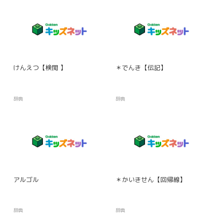
けんえつ【検閲 】
＊でんき【伝記】
辞典
辞典
アルゴル
＊かいきせん【回帰線】
辞典
辞典