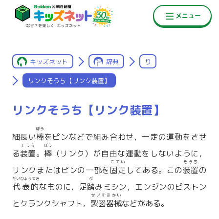
キッズネット
辞典
り
リンクそうち【リンク装置】
リンクそうち【リンク装置】
ぼう
細長い
棒
をピンなどで組み合わせ，一定の運動をさせ
そうち
ぼう
る
装置
。
棒
（リンク）が自由な運動をしないように，
こてい
そうち
リンクまたはピンの一部を
固定
してある。この
装置
の
だいひょうてき
ぶ
代表的
なものに，足
踏
みミシン，エンジンのピストン
せいずきかい
とクランクシャフト，
製図器械
などがある。