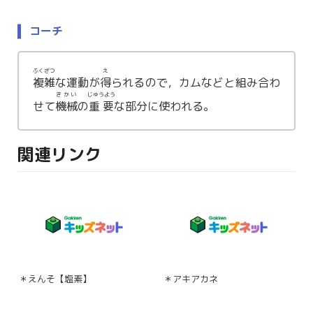
コーチ
ふくざつ
え
複雑
な運動が
得
られるので，カムなどと組み合わ
きかい
じゅうよう
せて
機械
の
重要
な部分に使われる。
関連リンク
＊えんそ【塩素】
＊アキアカネ