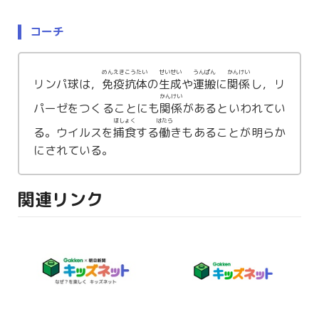
コーチ
めんえきこうたい
せいせい
うんぱん
かんけい
リンパ球は，
免疫抗体
の
生成
や
運搬
に
関係
し，リ
かんけい
パーゼをつくることにも
関係
があるといわれてい
ほしょく
はたら
る。ウイルスを
捕食
する
働
きもあることが明らか
にされている。
関連リンク