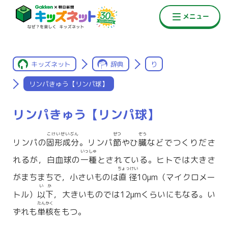
キッズネット
辞典
り
リンパきゅう【リンパ球】
リンパきゅう【リンパ球】
こけいせいぶん
せつ
ぞう
リンパの
固形成分
。リンパ
節
やひ
臓
などでつくりださ
いっしゅ
れるが，白血球の
一種
とされている。ヒトでは大きさ
ちょっけい
がまちまちで，小さいものは
直径
10μm（マイクロメー
いか
トル）
以下
，大きいものでは12μmくらいにもなる。い
たんかく
ずれも
単核
をもつ。