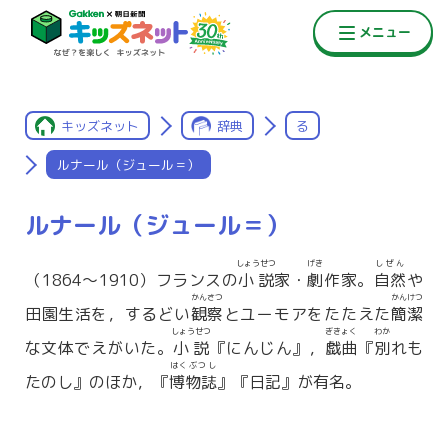
キッズネット
辞典
る
ルナール（ジュール＝）
ルナール（ジュール＝）
しょうせつ
げき
しぜん
（1864〜1910）フランスの
小説
家・
劇
作家。
自然
や
かんさつ
かんけつ
田園生活を，するどい
観察
とユーモアをたたえた
簡潔
しょうせつ
ぎきょく
わか
な文体でえがいた。
小説
『にんじん』，
戯曲
『
別
れも
はくぶつし
たのし』のほか，『
博物誌
』『日記』が有名。