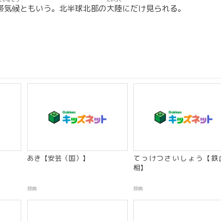
たいきこう
たいりく
帯気候
ともいう。北半球北部の
大陸
にだけ見られる。
あき【安芸（国）】
てっけつさいしょう【鉄
相】
辞典
辞典