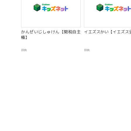
かんぜいじしゅけん【関税自主
イエズスかい【イエズス会
権】
辞典
辞典