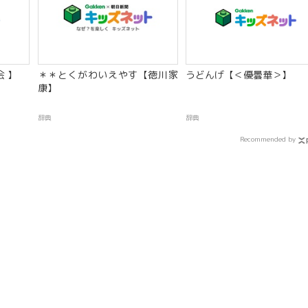
 】
＊＊とくがわいえやす【徳川家
うどんげ【＜優曇華＞】
康】
辞典
辞典
Recommended by