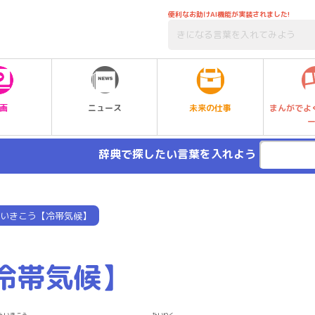
便利なお助けAI機能が実装されました!
未来の仕事
画
ニュース
まんがでよ
辞典で探したい言葉を入れよう
いきこう【冷帯気候】
冷帯気候】