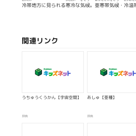
れいたい
かんれい
きこう
あかんたいきこう
れいおん
冷帯
地方に見られる
寒冷
な
気候
。
亜寒帯気候
・
冷温
関連リンク
うちゅうくうかん【宇宙空間】
あしゅ【亜種】
辞典
辞典