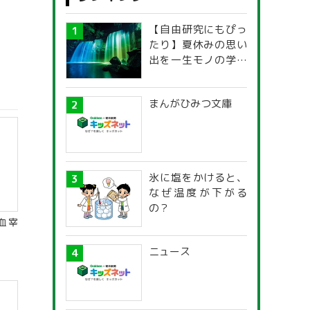
【自由研究にもぴっ
たり】夏休みの思い
出を一生モノの学び
に！「光の不思議」
探究ガイド
まんがひみつ文庫
氷に塩をかけると、
なぜ温度が下がる
の？
血宰
ニュース