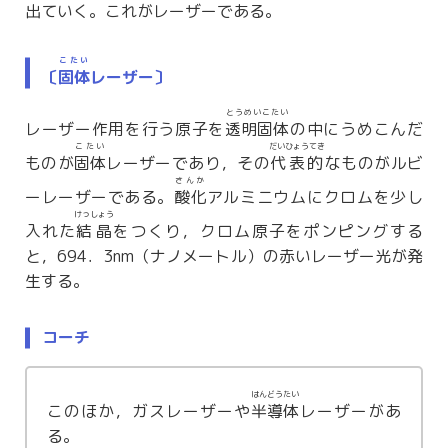
出ていく。これがレーザーである。
こたい
〔
固体
レーザー〕
とうめいこたい
レーザー作用を行う原子を
透明固体
の中にうめこんだ
こたい
だいひょうてき
ものが
固体
レーザーであり，その
代表的
なものがルビ
さんか
ーレーザーである。
酸化
アルミニウムにクロムを少し
けっしょう
入れた
結晶
をつくり，クロム原子をポンピングする
と，694．3nm（ナノメートル）の赤いレーザー光が発
生する。
コーチ
はんどうたい
このほか，ガスレーザーや
半導体
レーザーがあ
る。