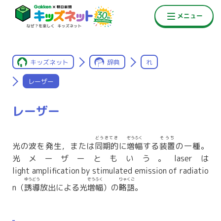
キッズネット
辞典
れ
レーザー
レーザー
どうきてき
ぞうふく
そうち
光の波を発生，または
同期的
に
増幅
する
装置
の一種。
光メーザーともいう。laserは
light amplification by stimulated emission of radiatio
ゆうどう
ぞうふく
りゃくご
n（
誘導
放出による光
増幅
）の
略語
。