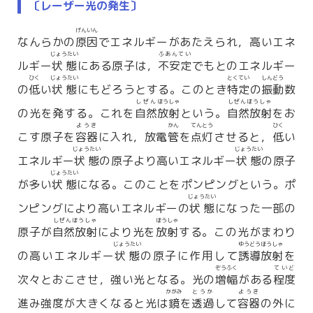
〔レーザー光の発生〕
げんいん
なんらかの
原因
でエネルギーがあたえられ，高いエネ
じょうたい
ふあんてい
ルギー
状態
にある原子は，
不安定
でもとのエネルギー
ひく
じょうたい
とくてい
しんどう
の
低
い
状態
にもどろうとする。このとき
特定
の
振動
数
しぜん
ほうしゃ
しぜんほうしゃ
の光を発する。これを
自然
放射
という。
自然放射
をお
ようき
かん
てんとう
ひく
こす原子を
容器
に入れ，放電
管
を
点灯
させると，
低
い
じょうたい
じょうたい
エネルギー
状態
の原子より高いエネルギー
状態
の原子
じょうたい
が多い
状態
になる。このことをポンピングという。ポ
じょうたい
ンピングにより高いエネルギーの
状態
になった一部の
しぜんほうしゃ
ほうしゃ
原子が
自然放射
により光を
放射
する。この光がまわり
じょうたい
ゆうどうほうしゃ
の高いエネルギー
状態
の原子に作用して
誘導放射
を
ぞうふく
ていど
次々とおこさせ，強い光となる。光の
増幅
がある
程度
かがみ
とうか
ようき
進み強度が大きくなると光は
鏡
を
透過
して
容器
の外に