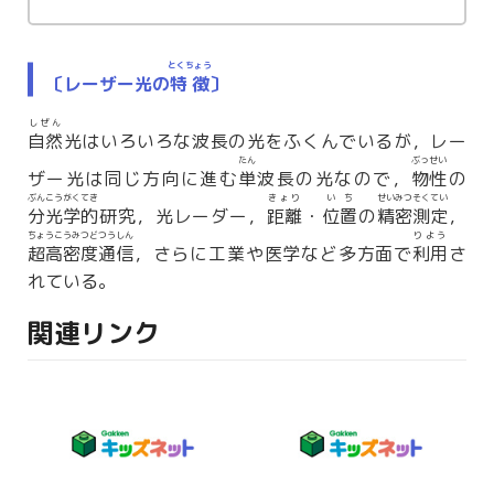
とくちょう
〔レーザー光の
特徴
〕
しぜん
自然
光はいろいろな波長の光をふくんでいるが，レー
たん
ぶっせい
ザー光は同じ方向に進む
単
波長の光なので，
物性
の
ぶんこうがくてき
きょり
いち
せいみつそくてい
分光学的
研究，光レーダー，
距離
・
位置
の
精密測定
，
ちょうこうみつどつうしん
りよう
超高密度通信
，さらに工業や医学など多方面で
利用
さ
れている。
関連リンク